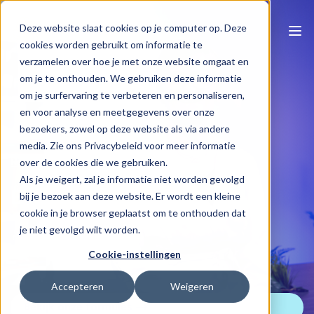
Deze website slaat cookies op je computer op. Deze
cookies worden gebruikt om informatie te
verzamelen over hoe je met onze website omgaat en
om je te onthouden. We gebruiken deze informatie
om je surfervaring te verbeteren en personaliseren,
en voor analyse en meetgegevens over onze
bezoekers, zowel op deze website als via andere
media. Zie ons Privacybeleid voor meer informatie
Naar e-learning overzicht
over de cookies die we gebruiken.
Als je weigert, zal je informatie niet worden gevolgd
Ergonomie
bij je bezoek aan deze website. Er wordt een kleine
cookie in je browser geplaatst om te onthouden dat
je niet gevolgd wilt worden.
Katrien Lootvoet
55 min
Cookie-instellingen
Accepteren
Weigeren
Bekijk onze formules