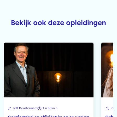
Bekijk ook deze opleidingen
Jeff Keustermans
1 u 50 min
Joze