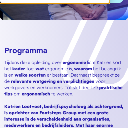
Programma
Tijdens deze opleiding over
ergonomie
licht Katrien kort
het
kader
toe:
wat
ergonomie is,
waarom
het belangrijk
is en
welke soorten
er bestaan. Daarnaast bespreekt ze
de
relevante wetgeving en verplichtingen
voor
werkgevers en werknemers. Tot slot deelt ze
praktische
tips
om
ergonomisch
te werken.
Katrien Lootvoet, bedrijfspsycholoog als achtergrond,
is oprichter van Footsteps Group met een grote
interesse in de verscheidenheid aan organisaties,
medewerkers en bedrijfsleiders. Met haar enorme