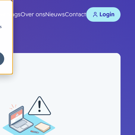
earnings
Over ons
Nieuws
Contact
Login
s