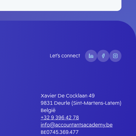
Let’s connect
Xavier De Cocklaan 49
9831 Deurle (Sint-Martens-Latem)
België
+32 9 396 42 78
info@accountantsacademy.be
BE0745.369.477