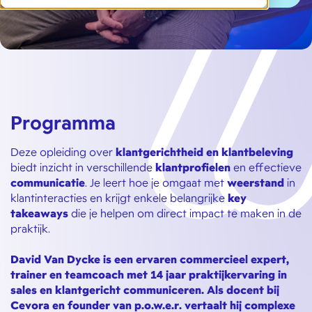
Programma
Deze opleiding over
klantgerichtheid en klantbeleving
biedt inzicht in verschillende
klantprofielen
en effectieve
communicatie
. Je leert hoe je omgaat met
weerstand
in
klantinteracties en krijgt enkele belangrijke
key
takeaways
die je helpen om direct impact te maken in de
praktijk.
David Van Dycke is een ervaren commercieel expert,
trainer en teamcoach met 14 jaar praktijkervaring in
sales en klantgericht communiceren. Als docent bij
Cevora en founder van p.o.w.e.r. vertaalt hij complexe