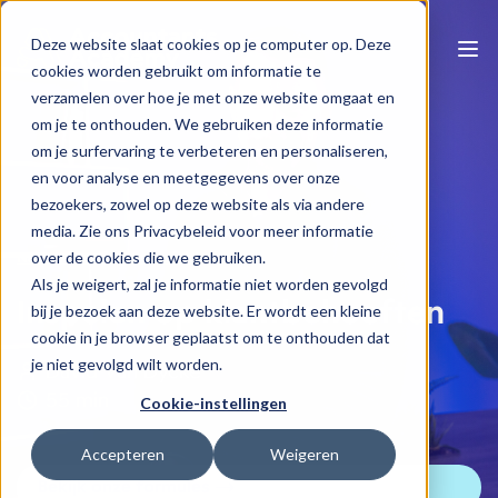
Deze website slaat cookies op je computer op. Deze
cookies worden gebruikt om informatie te
verzamelen over hoe je met onze website omgaat en
om je te onthouden. We gebruiken deze informatie
om je surfervaring te verbeteren en personaliseren,
en voor analyse en meetgegevens over onze
bezoekers, zowel op deze website als via andere
media. Zie ons Privacybeleid voor meer informatie
Naar e-learning overzicht
over de cookies die we gebruiken.
Als je weigert, zal je informatie niet worden gevolgd
Inspelen op klantbehoeften
bij je bezoek aan deze website. Er wordt een kleine
cookie in je browser geplaatst om te onthouden dat
je niet gevolgd wilt worden.
David Van Dycke
55 min
Cookie-instellingen
Accepteren
Weigeren
Bekijk onze formules