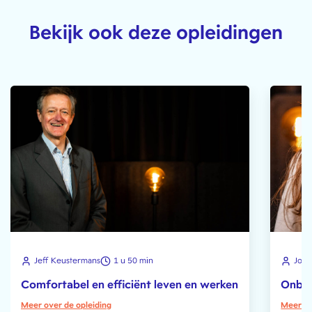
Bekijk ook deze opleidingen
Jeff Keustermans
1 u 50 min
Joze
Comfortabel en efficiënt leven en werken
Onboa
Meer over de opleiding
Meer ov