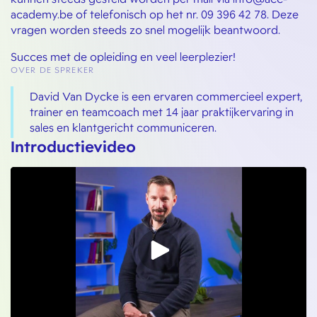
academy.be of telefonisch op het nr. 09 396 42 78. Deze
vragen worden steeds zo snel mogelijk beantwoord.
Succes met de opleiding en veel leerplezier!
OVER DE SPREKER
David Van Dycke is een ervaren commercieel expert,
trainer en teamcoach met 14 jaar praktijkervaring in
sales en klantgericht communiceren.
Introductievideo