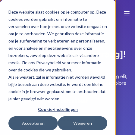
Deze website slaat cookies op je computer op. Deze
cookies worden gebruikt om informatie te
verzamelen over hoe je met onze website omgaat en
om je te onthouden. We gebruiken deze informatie
om je surfervaring te verbeteren en personaliseren,
en voor analyse en meetgegevens over onze
Bedankt voor [je aanvraag]!
bezoekers, zowel op deze website als via andere
media. Zie ons Privacybeleid voor meer informatie
over de cookies die we gebruiken.
Lorem ipsum dolor sit amet, consectetur adipiscing elit,
Als je weigert, zal je informatie niet worden gevolgd
sed do eiusmod tempor incididunt ut labore et dolore
bij je bezoek aan deze website. Er wordt een kleine
magna aliqua. Ut enim ad minim veniam
cookie in je browser geplaatst om te onthouden dat
je niet gevolgd wilt worden.
Meer ontdekken?
Cookie-instellingen
Naar homepage
Accepteren
Weigeren