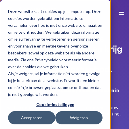
Deze website slaat cookies op je computer op. Deze
cookies worden gebruikt om informatie te
verzamelen over hoe je met onze website omgaat en
om je te onthouden. We gebruiken deze informatie
Verzilver hier jouw gratis
om je surfervaring te verbeteren en personaliseren,
opleiding van Penneo en krijg
en voor analyse en meetgegevens over onze
bezoekers, zowel op deze website als via andere
gratis toegang tot ons
media. Zie ons Privacybeleid voor meer informatie
volledig opleidingsaanbod.
over de cookies die we gebruiken.
Als je weigert, zal je informatie niet worden gevolgd
bij je bezoek aan deze website. Er wordt een kleine
cookie in je browser geplaatst om te onthouden dat
Penneo en Accountants Academy slaan de handen in
je niet gevolgd wilt worden.
elkaar!
Cookie-instellingen
Laat hieronder jouw gegevens achter en ontvang jouw
inloggegevens voor ons volledig opleidingsaanbod (incl.
Accepteren
Weigeren
ITAA attestering!) in jouw mailbox.