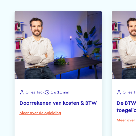
Gilles Tack
1 u 11 min
Gilles 
Doorrekenen van kosten & BTW
De BTW-
toegeli
Meer over de opleiding
Meer over 