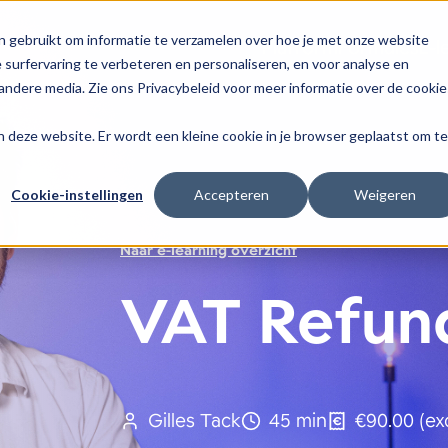
n gebruikt om informatie te verzamelen over hoe je met onze website
Platform
Formules
E-l
surfervaring te verbeteren en personaliseren, en voor analyse en
ndere media. Zie ons Privacybeleid voor meer informatie over de cookie
aan deze website. Er wordt een kleine cookie in je browser geplaatst om te
Cookie-instellingen
Accepteren
Weigeren
Naar e-learning overzicht
VAT Refun
Gilles Tack
45 min
€90.00 (ex