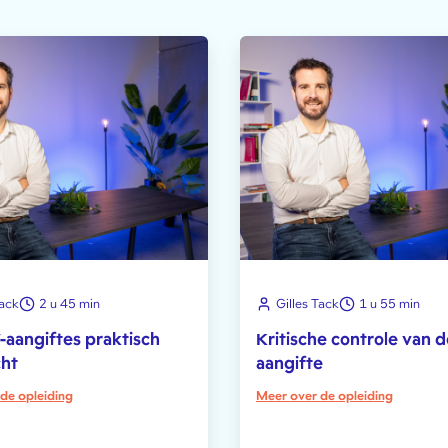
Tack
2 u 45 min
Gilles Tack
1 u 55 min
aangiftes praktisch
Kritische controle van 
cht
aangifte
de opleiding
Meer over de opleiding