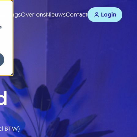
earnings
Over ons
Nieuws
Contact
Login
s
d
cl BTW)