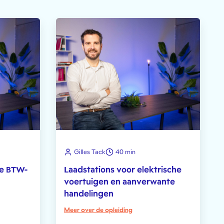
Gilles Tack
40 min
de BTW-
Laadstations voor elektrische
voertuigen en aanverwante
handelingen
Meer over de opleiding