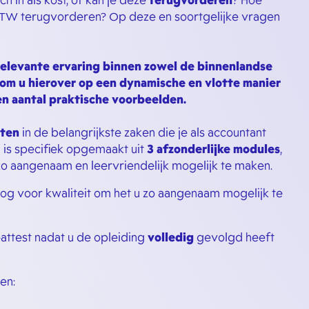
h in als kost, of kan je deze
terugvorderen
? Hoe
BTW terugvorderen? Op deze en soortgelijke vragen
 relevante ervaring binnen zowel de binnenlandse
om u hierover op een dynamische en vlotte manier
een aantal praktische voorbeelden.
uten
in de belangrijkste zaken die je als accountant
 is specifiek opgemaakt uit
3 afzonderlijke modules
,
zo aangenaam en leervriendelijk mogelijk te maken.
og voor kwaliteit om het u zo aangenaam mogelijk te
attest nadat u de opleiding
volledig
gevolgd heeft
en: