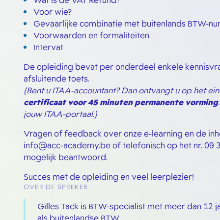
Wat is de VAT Refund?
Voor wie?
Gevaarlijke combinatie met buitenlands BTW-n
Voorwaarden en formaliteiten
Intervat
De opleiding bevat per onderdeel enkele kennisvr
afsluitende toets.
(Bent u ITAA-accountant? Dan ontvangt u op het ein
certificaat voor 45 minuten permanente vorming
jouw ITAA-portaal.)
Vragen of feedback over onze e-learning en de in
info@acc-academy.be of telefonisch op het nr. 09 
mogelijk beantwoord.
Succes met de opleiding en veel leerplezier!
OVER DE SPREKER
Gilles Tack is BTW-specialist met meer dan 12 
als buitenlandse BTW.