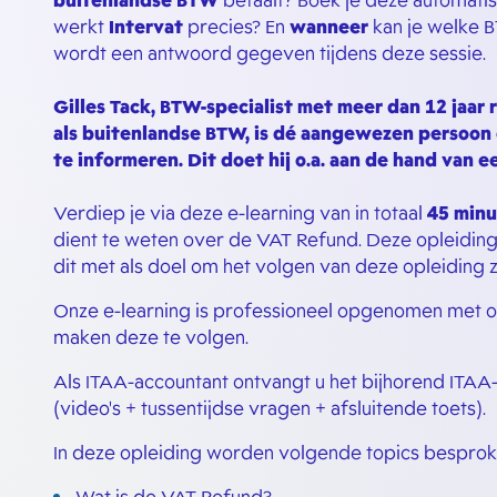
buitenlandse BTW
betaalt? Boek je deze automatisc
werkt
Intervat
precies? En
wanneer
kan je welke 
wordt een antwoord gegeven tijdens deze sessie.
Gilles Tack, BTW-specialist met meer dan 12 jaar
als buitenlandse BTW, is dé aangewezen persoon 
te informeren. Dit doet hij o.a. aan de hand van 
Verdiep je via deze e-learning van in totaal
45 min
dient te weten over de VAT Refund. Deze opleiding
dit met als doel om het volgen van deze opleiding 
Onze e-learning is professioneel opgenomen met o
maken deze te volgen.
Als ITAA-accountant ontvangt u het bijhorend ITAA-
(video's + tussentijdse vragen + afsluitende toets).
In deze opleiding worden volgende topics besprok