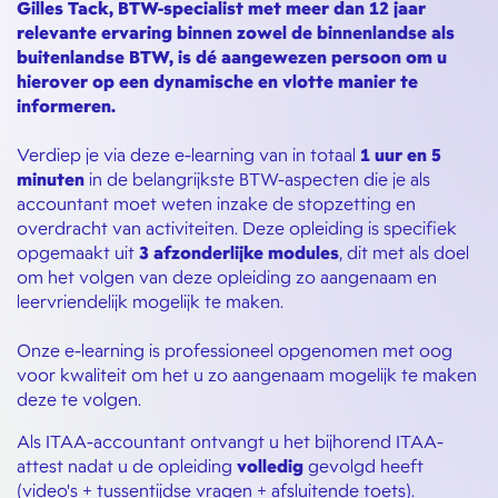
Gilles Tack, BTW-specialist met meer dan 12 jaar
relevante ervaring binnen zowel de binnenlandse als
buitenlandse BTW, is dé aangewezen persoon om u
hierover op een dynamische en vlotte manier te
informeren.
Verdiep je via deze e-learning van in totaal
1 uur en 5
minuten
in de belangrijkste BTW-aspecten die je als
accountant moet weten inzake de stopzetting en
overdracht van activiteiten. Deze opleiding is specifiek
opgemaakt uit
3 afzonderlijke modules
, dit met als doel
om het volgen van deze opleiding zo aangenaam en
leervriendelijk mogelijk te maken.
Onze e-learning is professioneel opgenomen met oog
voor kwaliteit om het u zo aangenaam mogelijk te maken
deze te volgen.
Als ITAA-accountant ontvangt u het bijhorend ITAA-
attest nadat u de opleiding
volledig
gevolgd heeft
(video's + tussentijdse vragen + afsluitende toets).