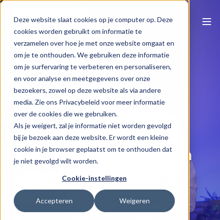
Deze website slaat cookies op je computer op. Deze
cookies worden gebruikt om informatie te
verzamelen over hoe je met onze website omgaat en
om je te onthouden. We gebruiken deze informatie
om je surfervaring te verbeteren en personaliseren,
en voor analyse en meetgegevens over onze
bezoekers, zowel op deze website als via andere
media. Zie ons Privacybeleid voor meer informatie
Naar e-learning overzicht
over de cookies die we gebruiken.
Als je weigert, zal je informatie niet worden gevolgd
Stopzetting en overdracht
bij je bezoek aan deze website. Er wordt een kleine
cookie in je browser geplaatst om te onthouden dat
activiteiten: BTW-aspecten
je niet gevolgd wilt worden.
Cookie-instellingen
Gilles Tack
1 u 05 min
Accepteren
Weigeren
€100.00 (excl BTW)