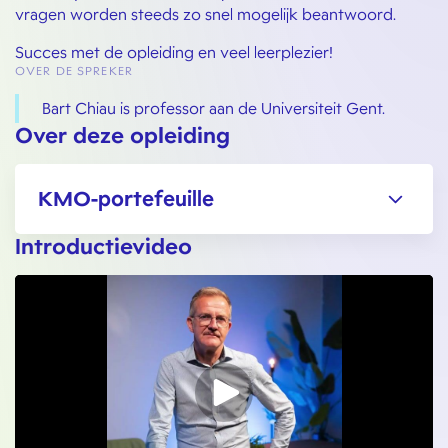
vragen worden steeds zo snel mogelijk beantwoord.
Succes met de opleiding en veel leerplezier!
OVER DE SPREKER
Bart Chiau is professor aan de Universiteit Gent.
Over deze opleiding
KMO-portefeuille
Introductievideo