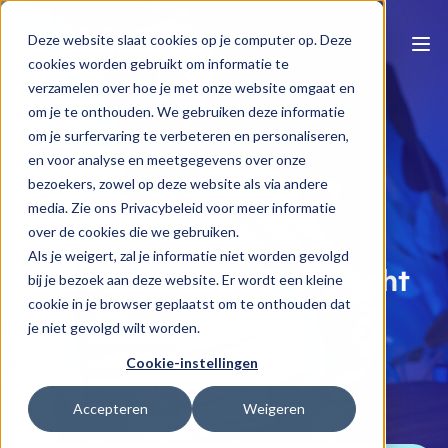
Deze website slaat cookies op je computer op. Deze
cookies worden gebruikt om informatie te
verzamelen over hoe je met onze website omgaat en
om je te onthouden. We gebruiken deze informatie
om je surfervaring te verbeteren en personaliseren,
en voor analyse en meetgegevens over onze
bezoekers, zowel op deze website als via andere
media. Zie ons Privacybeleid voor meer informatie
Naar e-learning overzicht
over de cookies die we gebruiken.
Als je weigert, zal je informatie niet worden gevolgd
Singles: fiscaliteit & erfrecht
bij je bezoek aan deze website. Er wordt een kleine
cookie in je browser geplaatst om te onthouden dat
je niet gevolgd wilt worden.
Bart Chiau
1 u 25 min
Cookie-instellingen
€115.00 (excl BTW)
Accepteren
Weigeren