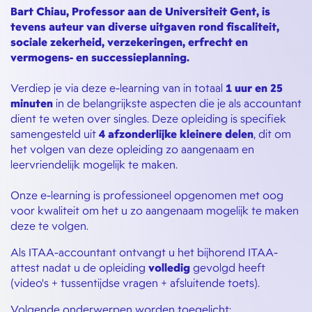
Bart Chiau, Professor aan de Universiteit Gent, is
tevens auteur van diverse uitgaven rond fiscaliteit,
sociale zekerheid, verzekeringen, erfrecht en
vermogens- en successieplanning.
Verdiep je via deze e-learning van in totaal
1 uur en 25
minuten
in de belangrijkste aspecten die je als accountant
dient te weten over singles. Deze opleiding is specifiek
samengesteld uit
4 afzonderlijke kleinere delen
, dit om
het volgen van deze opleiding zo aangenaam en
leervriendelijk mogelijk te maken.
Onze e-learning is professioneel opgenomen met oog
voor kwaliteit om het u zo aangenaam mogelijk te maken
deze te volgen.
Als ITAA-accountant ontvangt u het bijhorend ITAA-
attest nadat u de opleiding
volledig
gevolgd heeft
(video's + tussentijdse vragen + afsluitende toets).
Volgende onderwerpen worden toegelicht: