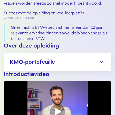
vragen worden steeds zo snel mogelijk beantwoord.
Succes met de opleiding en veel leerplezier!
OVER DE SPREKER
Gilles Tack is BTW-specialist met meer dan 12 jaar
relevante ervaring binnen zowel de binnenlandse als
buitenlandse BTW.
Over deze opleiding
KMO-portefeuille
Introductievideo