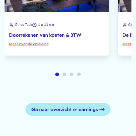
Gilles Tack
1 u 11 min
Gille
Doorrekenen van kosten & BTW
De BT
Meer over de opleiding
Meer ov
Ga naar overzicht e-learnings