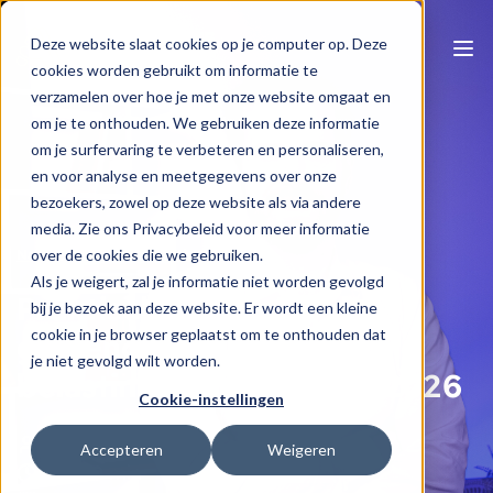
Deze website slaat cookies op je computer op. Deze
cookies worden gebruikt om informatie te
verzamelen over hoe je met onze website omgaat en
om je te onthouden. We gebruiken deze informatie
om je surfervaring te verbeteren en personaliseren,
en voor analyse en meetgegevens over onze
bezoekers, zowel op deze website als via andere
media. Zie ons Privacybeleid voor meer informatie
Naar e-learning overzicht
over de cookies die we gebruiken.
Als je weigert, zal je informatie niet worden gevolgd
Praktische zaken bij de
bij je bezoek aan deze website. Er wordt een kleine
cookie in je browser geplaatst om te onthouden dat
gemengde BTW-
je niet gevolgd wilt worden.
belastingplichtige anno 2026
Cookie-instellingen
Gilles Tack
Accepteren
Weigeren
1 u 00 min