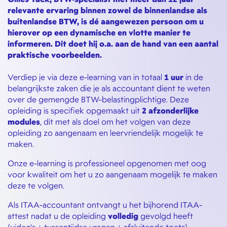
relevante ervaring binnen zowel de binnenlandse als
buitenlandse BTW, is dé aangewezen persoon om u
hierover op een dynamische en vlotte manier te
informeren. Dit doet hij o.a. aan de hand van een aantal
praktische voorbeelden.
Verdiep je via deze e-learning van in totaal
1 uur
in de
belangrijkste zaken die je als accountant dient te weten
over de gemengde BTW-belastingplichtige. Deze
opleiding is specifiek opgemaakt uit
2 afzonderlijke
modules
, dit met als doel om het volgen van deze
opleiding zo aangenaam en leervriendelijk mogelijk te
maken.
Onze e-learning is professioneel opgenomen met oog
voor kwaliteit om het u zo aangenaam mogelijk te maken
deze te volgen.
Als ITAA-accountant ontvangt u het bijhorend ITAA-
attest nadat u de opleiding
volledig
gevolgd heeft