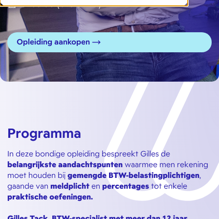
€105.00 (excl BTW)
Opleiding aankopen
Programma
In deze bondige opleiding bespreekt Gilles de
belangrijkste aandachtspunten
waarmee men rekening
moet houden bij
gemengde BTW-belastingplichtigen
,
gaande van
meldplicht
en
percentages
tot enkele
praktische oefeningen.
Gilles Tack, BTW-specialist met meer dan 12 jaar