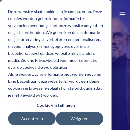
Deze website slaat cookies op je computer op. Deze
cookies worden gebruikt om informatie te
verzamelen over hoe je met onze website omgaat en
om je te onthouden. We gebruiken deze informatie
om je surfervaring te verbeteren en personaliseren,
en voor analyse en meetgegevens over onze
bezoekers, zowel op deze website als via andere
media. Zie ons Privacybeleid voor meer informatie
Naar e-learning overzicht
over de cookies die we gebruiken.
Als je weigert, zal je informatie niet worden gevolgd
Onderhandelen en
bij je bezoek aan deze website. Er wordt een kleine
cookie in je browser geplaatst om te onthouden dat
bemiddelen met de fiscus
je niet gevolgd wilt worden.
Cookie-instellingen
Michel Maus
1 u 17 min
Accepteren
Weigeren
€120.00 (excl BTW)