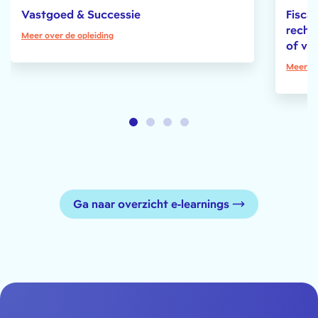
Vastgoed & Successie
Fiscal
recht
Meer over de opleiding
of ve
Meer ov
Ga naar overzicht e-learnings