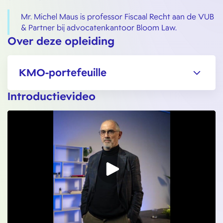
Mr. Michel Maus is professor Fiscaal Recht aan de VUB
& Partner bij advocatenkantoor Bloom Law.
Over deze opleiding
KMO-portefeuille
Introductievideo