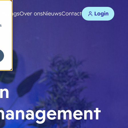
earnings
Over ons
Nieuws
Contact
Login
s
rn
smanagement