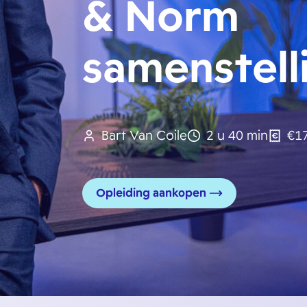
& Norm
samenstell
Bart Van Coile
2 u 40 min
€17
Opleiding aankopen