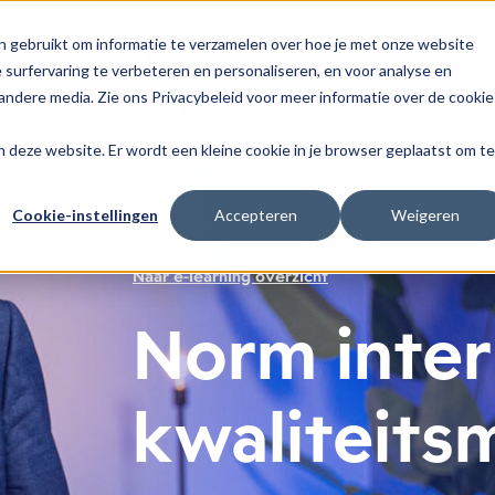
n gebruikt om informatie te verzamelen over hoe je met onze website
Platform
Formules
E-l
surfervaring te verbeteren en personaliseren, en voor analyse en
ndere media. Zie ons Privacybeleid voor meer informatie over de cookie
aan deze website. Er wordt een kleine cookie in je browser geplaatst om te
Cookie-instellingen
Accepteren
Weigeren
Naar e-learning overzicht
Norm inte
kwaliteit