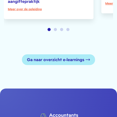
aangiftepraktijk
Meer ov
Meer over de opleiding
Ga naar overzicht e-learnings