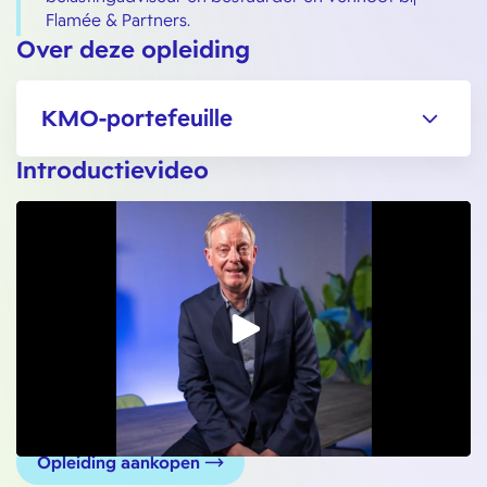
Flamée & Partners.
Over deze opleiding
KMO-portefeuille
Introductievideo
Opleiding aankopen