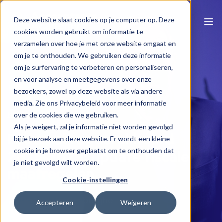
Deze website slaat cookies op je computer op. Deze
cookies worden gebruikt om informatie te
verzamelen over hoe je met onze website omgaat en
om je te onthouden. We gebruiken deze informatie
om je surfervaring te verbeteren en personaliseren,
en voor analyse en meetgegevens over onze
bezoekers, zowel op deze website als via andere
media. Zie ons Privacybeleid voor meer informatie
Naar e-learning overzicht
over de cookies die we gebruiken.
Als je weigert, zal je informatie niet worden gevolgd
Federaal regeerakkoord
bij je bezoek aan deze website. Er wordt een kleine
cookie in je browser geplaatst om te onthouden dat
2025-2029: update fiscale
je niet gevolgd wilt worden.
maatregelen
Cookie-instellingen
Donald Vandenberghe
Accepteren
Weigeren
1 u 40 min