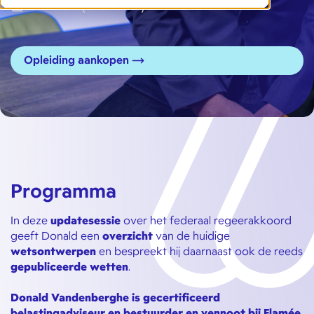
€120.00 (excl BTW)
Opleiding aankopen
Programma
In deze
updatesessie
over het federaal regeerakkoord
geeft Donald een
overzicht
van de huidige
wetsontwerpen
en bespreekt hij daarnaast ook de reeds
gepubliceerde wetten
.
Donald Vandenberghe is gecertificeerd
belastingadviseur en bestuurder en vennoot bij Flamée