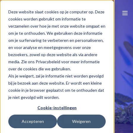
Deze website slaat cookies op je computer op. Deze
cookies worden gebruikt om informatie te
verzamelen over hoe je met onze website omgaat en
om je te onthouden. We gebruiken deze informatie
om je surfervaring te verbeteren en personaliseren,
en voor analyse en meetgegevens over onze
bezoekers, zowel op deze website als via andere
media. Zie ons Privacybeleid voor meer informatie
Naar e-learning overzicht
over de cookies die we gebruiken.
Als je weigert, zal je informatie niet worden gevolgd
Deontologie voor de
bij je bezoek aan deze website. Er wordt een kleine
cookie in je browser geplaatst om te onthouden dat
beroepsbeoefenaar
je niet gevolgd wilt worden.
Cookie-instellingen
Bart Van Coile
3 u 00 min
Accepteren
Weigeren
€215.00 (excl BTW)