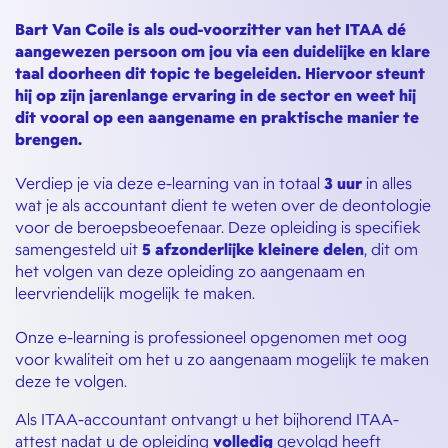
Bart Van Coile is als oud-voorzitter van het ITAA dé
aangewezen persoon om jou via een duidelijke en klare
taal doorheen dit topic te begeleiden. Hiervoor steunt
hij op zijn jarenlange ervaring in de sector en weet hij
dit vooral op een aangename en praktische manier te
brengen.
Verdiep je via deze e-learning van in totaal
3 uur
in alles
wat je als accountant dient te weten over de deontologie
voor de beroepsbeoefenaar. Deze opleiding is specifiek
samengesteld uit
5 afzonderlijke kleinere delen
, dit om
het volgen van deze opleiding zo aangenaam en
leervriendelijk mogelijk te maken.
Onze e-learning is professioneel opgenomen met oog
voor kwaliteit om het u zo aangenaam mogelijk te maken
deze te volgen.
Als ITAA-accountant ontvangt u het bijhorend ITAA-
attest nadat u de opleiding
volledig
gevolgd heeft