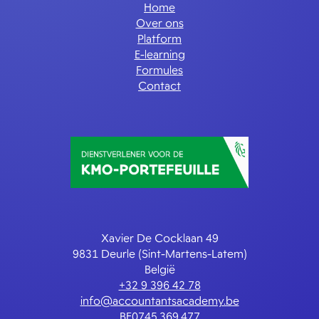
Home
Over ons
Platform
E-learning
Formules
Contact
Xavier De Cocklaan 49
9831 Deurle (Sint-Martens-Latem)
België
+32 9 396 42 78
info@accountantsacademy.be
BE0745.369.477