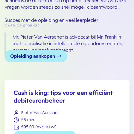
academy.be of telefonisch op het nr. 09 396 42 78. Deze
vragen worden steeds zo snel mogelijk beantwoord.
Succes met de opleiding en veel leerplezier!
OVER DE SPREKER
Mr. Pieter Van Aerschot is advocaat bij Mr. Franklin
met specialisatie in intellectuele eigendomsrechten,
privacy- en insolventierecht.
Opleiding aankopen
Cash is king: tips voor een efficiënt
debiteurenbeheer
Pieter Van Aerschot
55 min
€95.00 (excl BTW)