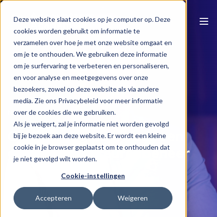
Deze website slaat cookies op je computer op. Deze
cookies worden gebruikt om informatie te
verzamelen over hoe je met onze website omgaat en
om je te onthouden. We gebruiken deze informatie
om je surfervaring te verbeteren en personaliseren,
en voor analyse en meetgegevens over onze
bezoekers, zowel op deze website als via andere
media. Zie ons Privacybeleid voor meer informatie
Naar e-learning overzicht
over de cookies die we gebruiken.
Als je weigert, zal je informatie niet worden gevolgd
Cash is king: tips voor een
bij je bezoek aan deze website. Er wordt een kleine
cookie in je browser geplaatst om te onthouden dat
efficiënt debiteurenbeheer
je niet gevolgd wilt worden.
Cookie-instellingen
Pieter Van Aerschot
55 min
Accepteren
Weigeren
€95.00 (excl BTW)