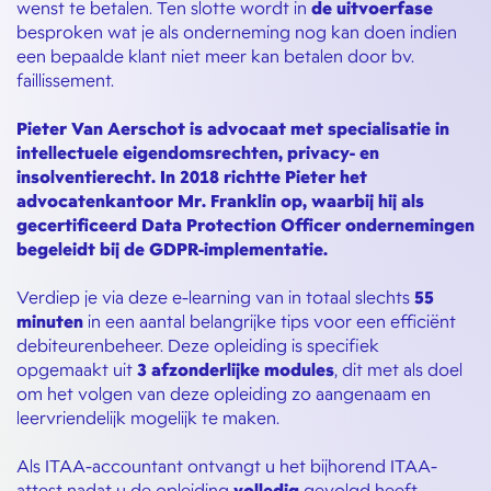
wenst te betalen. Ten slotte wordt in
de uitvoerfase
besproken wat je als onderneming nog kan doen indien
een bepaalde klant niet meer kan betalen door bv.
faillissement.
Pieter Van Aerschot is advocaat met specialisatie in
intellectuele eigendomsrechten, privacy- en
insolventierecht. In 2018 richtte Pieter het
advocatenkantoor Mr. Franklin op, waarbij hij als
gecertificeerd Data Protection Officer ondernemingen
begeleidt bij de GDPR-implementatie.
Verdiep je via deze e-learning van in totaal slechts
55
minuten
in een aantal belangrijke tips voor een efficiënt
debiteurenbeheer. Deze opleiding is specifiek
opgemaakt uit
3 afzonderlijke modules
, dit met als doel
om het volgen van deze opleiding zo aangenaam en
leervriendelijk mogelijk te maken.
Als ITAA-accountant ontvangt u het bijhorend ITAA-
attest nadat u de opleiding
volledig
gevolgd heeft