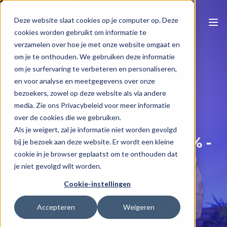
Deze website slaat cookies op je computer op. Deze
cookies worden gebruikt om informatie te
verzamelen over hoe je met onze website omgaat en
om je te onthouden. We gebruiken deze informatie
om je surfervaring te verbeteren en personaliseren,
en voor analyse en meetgegevens over onze
bezoekers, zowel op deze website als via andere
media. Zie ons Privacybeleid voor meer informatie
Naar e-learning overzicht
over de cookies die we gebruiken.
Als je weigert, zal je informatie niet worden gevolgd
Afbraak en heropbouw: 6% -
bij je bezoek aan deze website. Er wordt een kleine
cookie in je browser geplaatst om te onthouden dat
regeling vanaf juli 2025
je niet gevolgd wilt worden.
Cookie-instellingen
Gilles Tack
1 u 35 min
Accepteren
Weigeren
€120.00 (excl BTW)