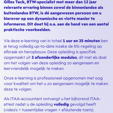
Gilles Tack, BTW-specialist met meer dan 12 jaar
relevante ervaring binnen zowel de binnenlandse als
buitenlandse BTW, is dé aangewezen persoon om u
hierover op een dynamische en vlotte manier te
informeren. Dit doet hij o.a. aan de hand van een aantal
praktische voorbeelden.
Via deze e-learning van in totaal
1 uur en 35 minuten
ben
je terug volledig up-to-date inzake de 6%-regeling op
afbraak en heropbouw. Deze opleiding is specifiek
opgemaakt uit
3 afzonderlijke modules
, dit met als doel
om het volgen van deze opleiding zo aangenaam en
leervriendelijk mogelijk te maken.
Onze e-learning is professioneel opgenomen met oog
voor kwaliteit om het u zo aangenaam mogelijk te maken
deze te volgen.
Als ITAA-accountant ontvangt u het bijhorend ITAA-
attest nadat u de opleiding
volledig
gevolgd heeft
(video's + tussentijdse vragen + afsluitende toets).