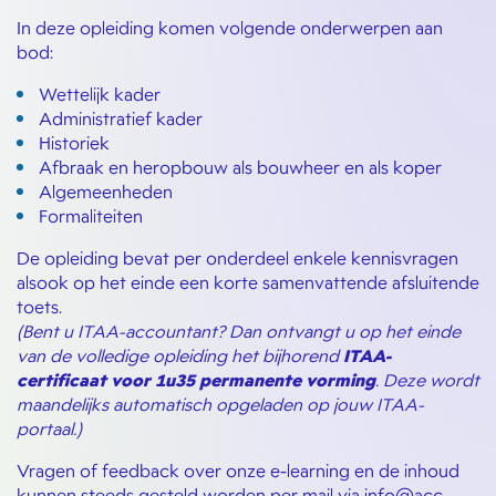
In deze opleiding komen volgende onderwerpen aan
bod:
Wettelijk kader
Administratief kader
Historiek
Afbraak en heropbouw als bouwheer en als koper
Algemeenheden
Formaliteiten
De opleiding bevat per onderdeel enkele kennisvragen
alsook op het einde een korte samenvattende afsluitende
toets.
(Bent u ITAA-accountant? Dan ontvangt u op het einde
van de volledige opleiding het bijhorend
ITAA-
certificaat voor 1u35 permanente vorming
. Deze wordt
maandelijks automatisch opgeladen op jouw ITAA-
portaal.)
Vragen of feedback over onze e-learning en de inhoud
kunnen steeds gesteld worden per mail via
info@acc-