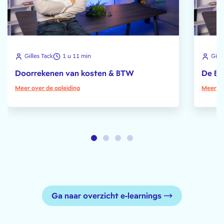
Gilles Tack
1 u 11 min
Gille
Doorrekenen van kosten & BTW
De BT
Meer over de opleiding
Meer ov
Ga naar overzicht e-learnings